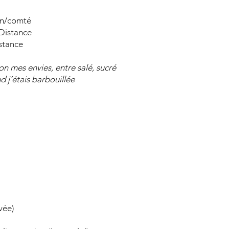
on/comté
Distance
stance
on mes envies, entre salé, sucré
d j’étais barbouillée
vée)