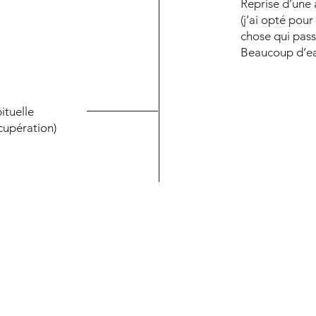
Reprise d’une
(j’ai opté pou
chose qui pass
Beaucoup d’ea
ituelle
cupération)