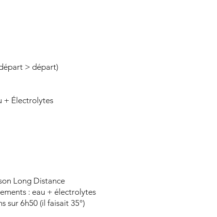
 départ > départ)
 + Électrolytes
sson Long Distance
lements : eau + électrolytes
s sur 6h50 (il faisait 35°)