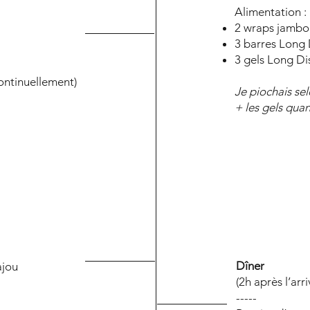
Alimentation :
2 wraps jamb
3 barres Long 
3 gels Long Di
continuellement)
Je piochais sel
+ les gels quan
Dîner
ajou
(2h après l’arri
-----