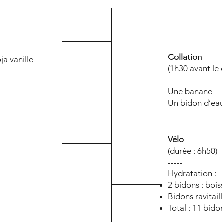
Collation
ja vanille
(1h30 avant le
-----
Une banane
Un bidon d’eau
Vélo
(durée : 6h50)
-----
Hydratation :
2 bidons : boi
Bidons ravitail
Total : 11 bidon