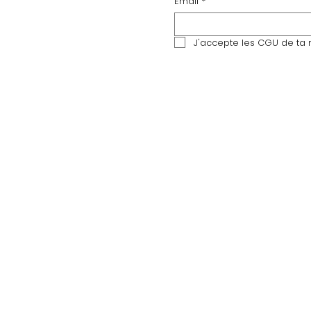
Email
*
J'accepte les CGU de ta n